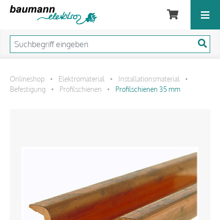
Onlineshop
Elektromaterial
Installationsmaterial
•
•
•
Befestigung
Profilschienen
Profilschienen 35 mm
•
•