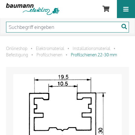
Onlineshop
Elektromaterial
Installationsmaterial
•
•
•
Befestigung
Profilschienen
Profilschienen 22-30 mm
•
•