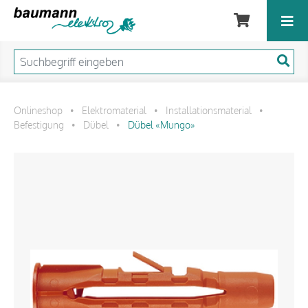
Onlineshop
Elektromaterial
Installationsmaterial
•
•
•
Befestigung
Dübel
Dübel «Mungo»
•
•