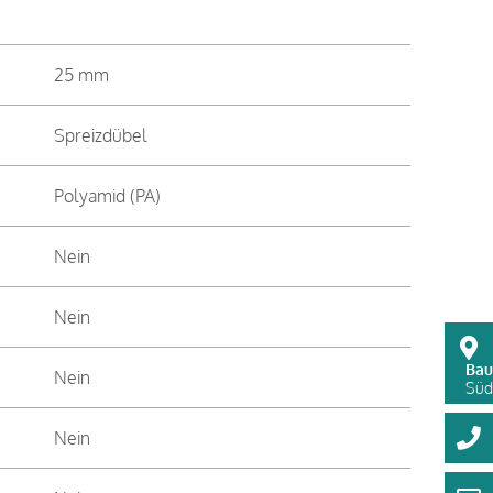
25 mm
Spreizdübel
Polyamid (PA)
Nein
Nein
Bau
Nein
Süds
Nein