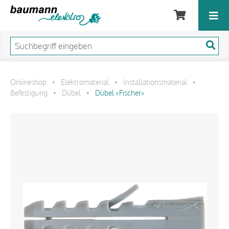
Onlineshop
Elektromaterial
Installationsmaterial
•
•
•
Befestigung
Dübel
Dübel «Fischer»
•
•