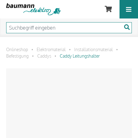
Onlineshop
Elektromaterial
Installationsmaterial
•
•
•
Befestigung
Caddys
Caddy Leitungshalter
•
•