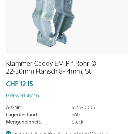
Klammer Caddy EM-P f.Rohr-Ø
22-30mm Flansch 8-14mm, St
CHF
12.15
0 Bewertungen
Art-Nr:
167590005
Lagerbestand:
660
Mengeneinheit:
Stück
Lieferfrist: In der Regel am nächsten Werktag.