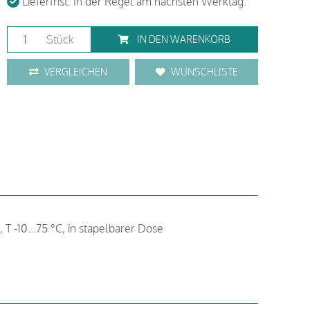
Lieferfrist: In der Regel am nächsten Werktag.
Stück
IN DEN WARENKORB
VERGLEICHEN
WUNSCHLISTE
, T -10...75 °C, in stapelbarer Dose