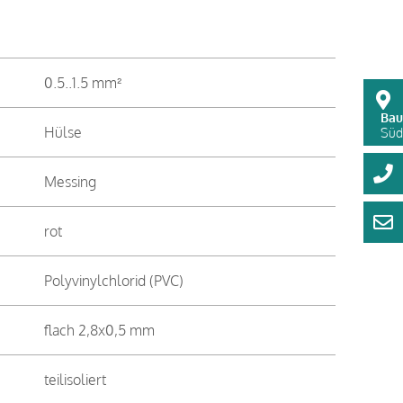
0.5..1.5 mm²
Bau
Hülse
Süds
Messing
rot
Polyvinylchlorid (PVC)
flach 2,8x0,5 mm
teilisoliert