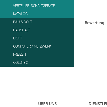
VERTEILER, SCHALTGERÄTE
KATALOG
BAU & DO IT
Bewertung
HAUSHALT
LICHT
COMPUTER / NETZWERK
FREIZEIT
COLDTEC
ÜBER UNS
DIENSTLE