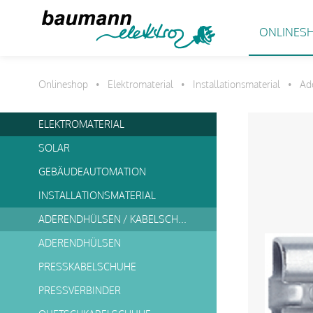
ONLINES
Onlineshop
Elektromaterial
Installationsmaterial
Ad
•
•
•
ELEKTROMATERIAL
SOLAR
GEBÄUDEAUTOMATION
INSTALLATIONSMATERIAL
ADERENDHÜLSEN / KABELSCHUHE
ADERENDHÜLSEN
PRESSKABELSCHUHE
PRESSVERBINDER