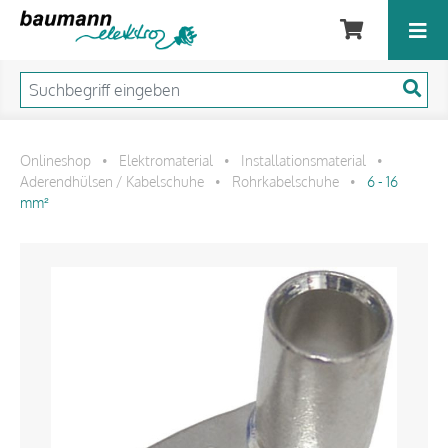
Onlineshop
Elektromaterial
Installationsmaterial
•
•
•
Aderendhülsen / Kabelschuhe
Rohrkabelschuhe
6 - 16
•
•
mm²