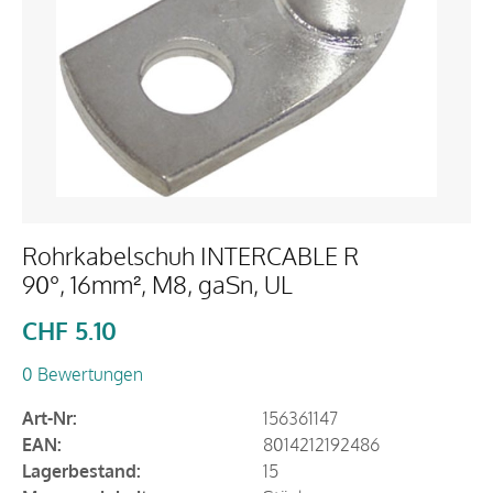
Rohrkabelschuh INTERCABLE R
90°, 16mm², M8, gaSn, UL
CHF
5.10
0 Bewertungen
Art-Nr:
156361147
EAN:
8014212192486
Lagerbestand:
15