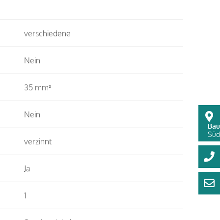
verschiedene
Nein
35 mm²
Nein
Bau
Süds
verzinnt
Ja
1