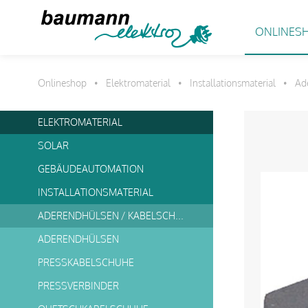
ONLINES
Onlineshop
Elektromaterial
Installationsmaterial
Ad
•
•
•
ELEKTROMATERIAL
SOLAR
GEBÄUDEAUTOMATION
INSTALLATIONSMATERIAL
ADERENDHÜLSEN / KABELSCHUHE
ADERENDHÜLSEN
PRESSKABELSCHUHE
PRESSVERBINDER