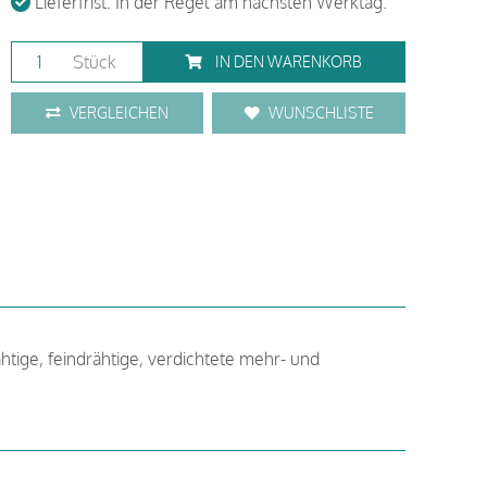
Lieferfrist: In der Regel am nächsten Werktag.
Stück
IN DEN WARENKORB
VERGLEICHEN
WUNSCHLISTE
htige, feindrähtige, verdichtete mehr- und