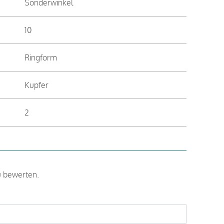
Sonderwinkel
10
Ringform
Kupfer
2
u bewerten.