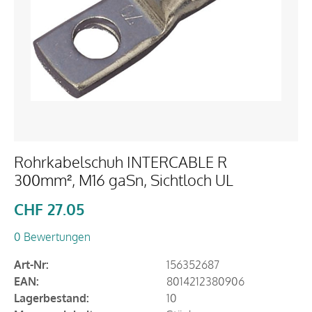
Rohrkabelschuh INTERCABLE R
300mm², M16 gaSn, Sichtloch UL
CHF
27.05
0 Bewertungen
Art-Nr:
156352687
EAN:
8014212380906
Lagerbestand:
10