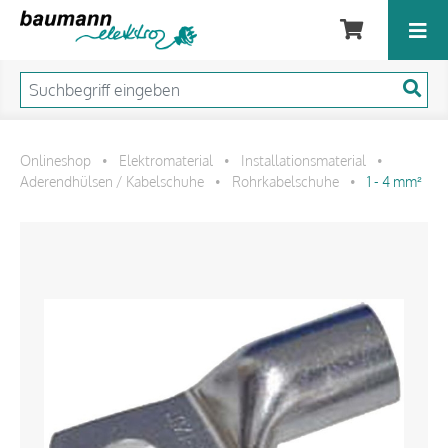
Onlineshop
Elektromaterial
Installationsmaterial
•
•
•
Aderendhülsen / Kabelschuhe
Rohrkabelschuhe
1 - 4 mm²
•
•