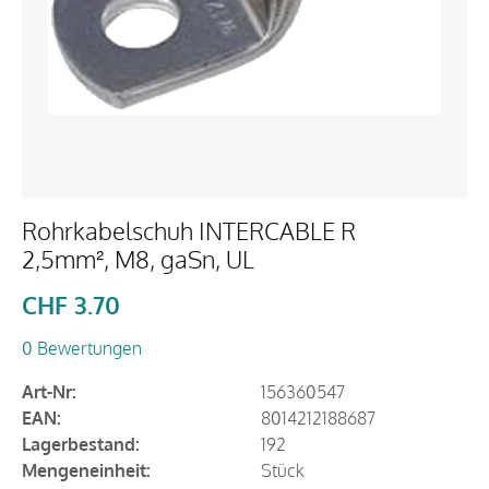
Rohrkabelschuh INTERCABLE R
2,5mm², M8, gaSn, UL
CHF
3.70
0 Bewertungen
Art-Nr:
156360547
EAN:
8014212188687
Lagerbestand:
192
Mengeneinheit:
Stück