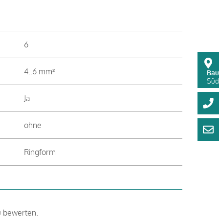
6
4..6 mm²
Bau
Süds
Ja
ohne
Ringform
u bewerten.