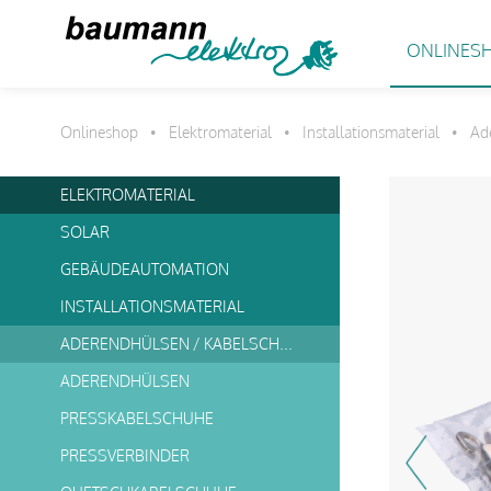
ONLINES
Onlineshop
Elektromaterial
Installationsmaterial
Ad
•
•
•
ELEKTROMATERIAL
SOLAR
GEBÄUDEAUTOMATION
INSTALLATIONSMATERIAL
ADERENDHÜLSEN / KABELSCHUHE
ADERENDHÜLSEN
PRESSKABELSCHUHE
PRESSVERBINDER