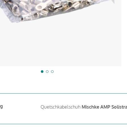
ng
Quetschkabelschuh
Mischke AMP Solistr