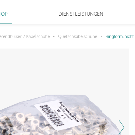
HOP
DIENSTLEISTUNGEN
erendhülsen / Kabelschuhe
Quetschkabelschuhe
Ringform, nicht i
•
•