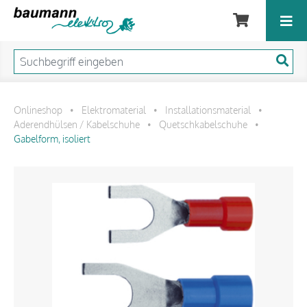
Onlineshop
Elektromaterial
Installationsmaterial
•
•
•
Aderendhülsen / Kabelschuhe
Quetschkabelschuhe
•
•
Gabelform, isoliert