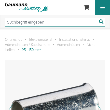
Onlineshop
Elektromaterial
Installationsmaterial
•
•
•
Aderendhülsen / Kabelschuhe
Aderendhülsen
Nicht
•
•
isoliert
95...150 mm²
•