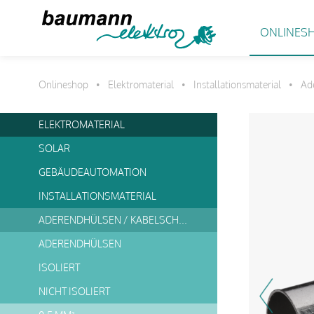
ONLINES
Onlineshop
Elektromaterial
Installationsmaterial
Ad
•
•
•
ELEKTROMATERIAL
SOLAR
GEBÄUDEAUTOMATION
INSTALLATIONSMATERIAL
ADERENDHÜLSEN / KABELSCHUHE
ADERENDHÜLSEN
ISOLIERT
NICHT ISOLIERT