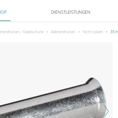
HOP
DIENSTLEISTUNGEN
erendhülsen / Kabelschuhe
Aderendhülsen
Nicht isoliert
35 
•
•
•