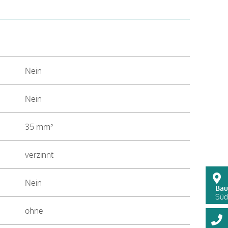
Nein
Nein
35 mm²
verzinnt
Nein
Bau
Süds
ohne