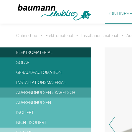
ONLINES
Onlineshop
Elektromaterial
Installationsmaterial
Ad
•
•
•
ELEKTROMATERIAL
SOLAR
GEBÄUDEAUTOMATION
INSTALLATIONSMATERIAL
ADERENDHÜLSEN / KABELSCHUHE
ADERENDHÜLSEN
ISOLIERT
NICHT ISOLIERT