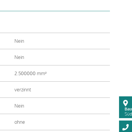
Nein
Nein
2.500000 mm²
verzinnt
Nein
Bau
Süds
ohne