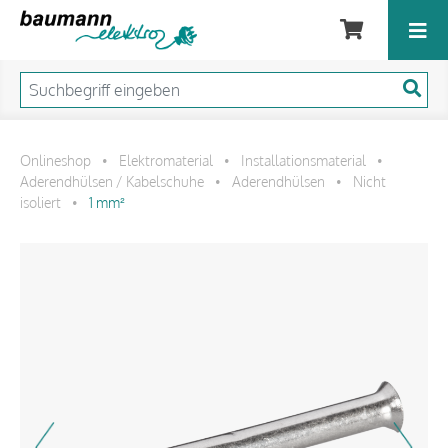
Onlineshop
Elektromaterial
Installationsmaterial
•
•
•
Aderendhülsen / Kabelschuhe
Aderendhülsen
Nicht
•
•
isoliert
1 mm²
•