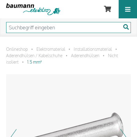
Onlineshop
Elektromaterial
Installationsmaterial
•
•
•
Aderendhülsen / Kabelschuhe
Aderendhülsen
Nicht
•
•
isoliert
1.5 mm²
•