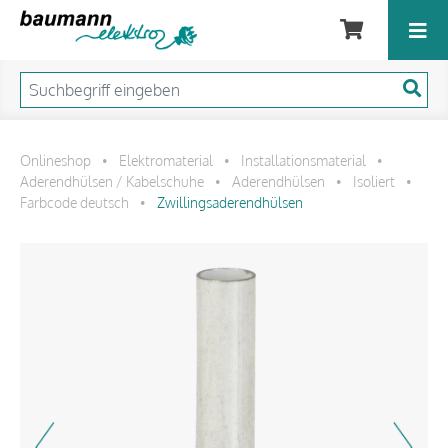
Onlineshop
Elektromaterial
Installationsmaterial
•
•
•
Aderendhülsen / Kabelschuhe
Aderendhülsen
Isoliert
•
•
•
Farbcode deutsch
Zwillingsaderendhülsen
•