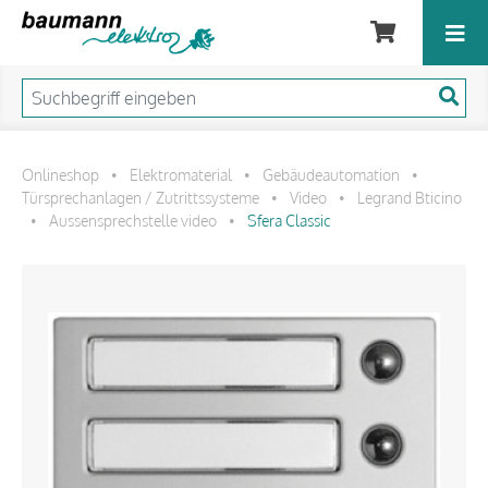
Onlineshop
Elektromaterial
Gebäudeautomation
•
•
•
Türsprechanlagen / Zutrittssysteme
Video
Legrand Bticino
•
•
Aussensprechstelle video
Sfera Classic
•
•