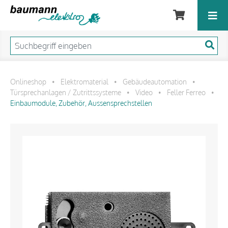
Onlineshop
Elektromaterial
Gebäudeautomation
•
•
•
Türsprechanlagen / Zutrittssysteme
Video
Feller Ferreo
•
•
•
Einbaumodule, Zubehör, Aussensprechstellen