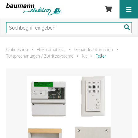
Onlineshop
Elektromaterial
Gebäudeautomation
•
•
•
Türsprechanlagen / Zutrittssysteme
Kit
Feller
•
•