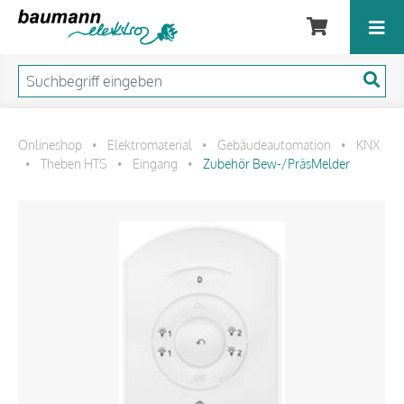
Onlineshop
Elektromaterial
Gebäudeautomation
KNX
•
•
•
Theben HTS
Eingang
Zubehör Bew-/PräsMelder
•
•
•