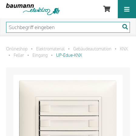
Onlineshop
Elektromaterial
Gebäudeautomation
KNX
•
•
•
Feller
Eingang
UP-Edue-KNX
•
•
•