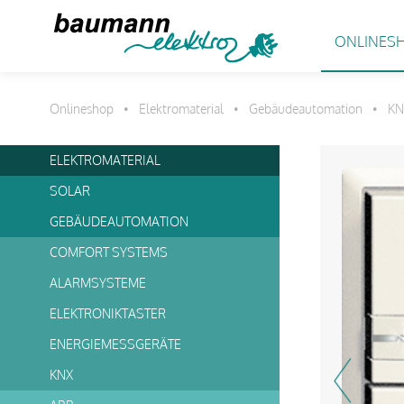
ONLINES
Onlineshop
Elektromaterial
Gebäudeautomation
KN
•
•
•
ELEKTROMATERIAL
SOLAR
GEBÄUDEAUTOMATION
COMFORT SYSTEMS
ALARMSYSTEME
ELEKTRONIKTASTER
ENERGIEMESSGERÄTE
KNX