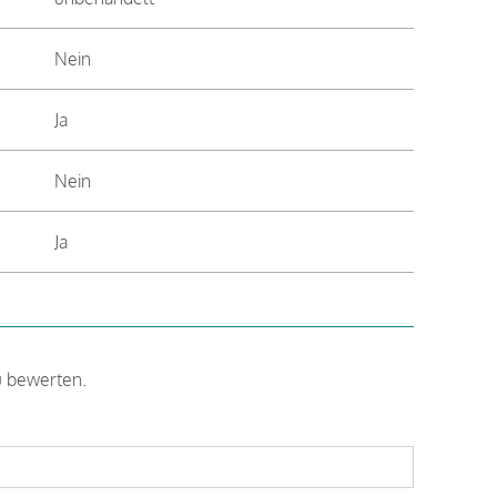
Nein
Ja
Nein
Ja
u bewerten.