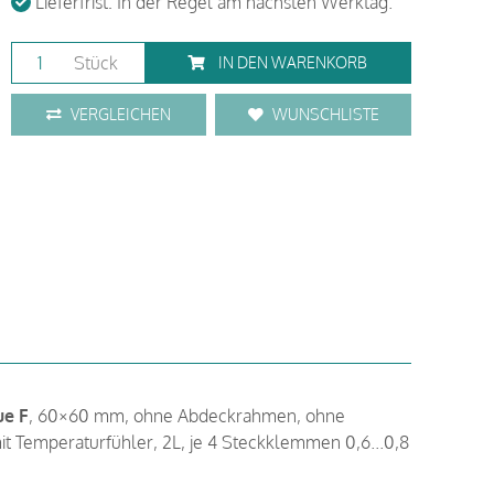
Lieferfrist: In der Regel am nächsten Werktag.
Stück
IN DEN WARENKORB
VERGLEICHEN
WUNSCHLISTE
ue F
, 60×60 mm, ohne Abdeckrahmen, ohne
t Temperaturfühler, 2L, je 4 Steckklemmen 0,6...0,8