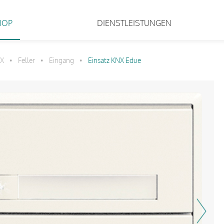
HOP
DIENSTLEISTUNGEN
X
Feller
Eingang
Einsatz KNX Edue
•
•
•