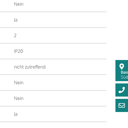
Nein
Ja
2
IP20
nicht zutreffend
Bau
Süds
Nein
Nein
Ja