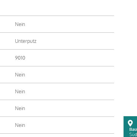
Nein
Unterputz
9010
Nein
Nein
Nein
Nein
Bau
Süds