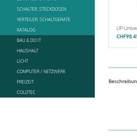
SCHALTER, STECKDOSEN
VERTEILER, SCHALTGERÄTE
UP-Univer
KATALOG
CHF
98.4
BAU & DO IT
HAUSHALT
LICHT
COMPUTER / NETZWERK
Beschreibu
FREIZEIT
COLDTEC