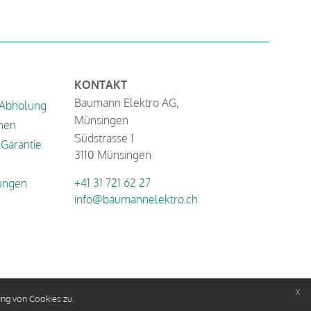
KONTAKT
Baumann Elektro AG,
 Abholung
Münsingen
nen
Südstrasse 1
Garantie
3110 Münsingen
+41 31 721 62 27
ungen
info@baumannelektro.ch
x
ng von Cookies zu.