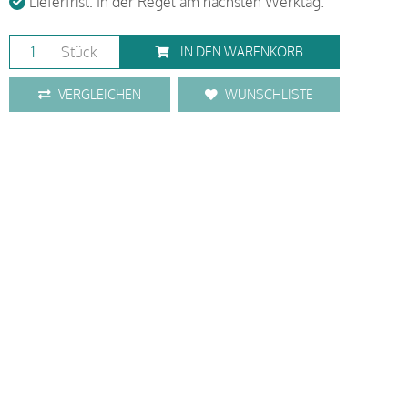
Lieferfrist: In der Regel am nächsten Werktag.
Stück
IN DEN WARENKORB
VERGLEICHEN
WUNSCHLISTE