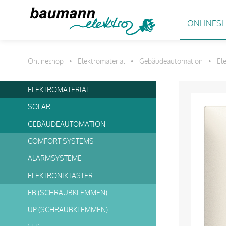
ONLINES
Onlineshop
Elektromaterial
Gebäudeautomation
El
•
•
•
ELEKTROMATERIAL
SOLAR
GEBÄUDEAUTOMATION
COMFORT SYSTEMS
ALARMSYSTEME
ELEKTRONIKTASTER
EB (SCHRAUBKLEMMEN)
UP (SCHRAUBKLEMMEN)