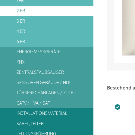
1 ER
2 ER
3 ER
4 ER
6 ER
ENERGIEMESSGERÄTE
KNX
ZENTRALSTAUBSAUGER
SENSOREN GEBÄUDE / HLK
Bestehend 
TÜRSPRECHANLAGEN / ZUTRITTSSYSTEME
CATV / HVA / SAT
INSTALLATIONSMATERIAL
KABEL, LEITER
LEITUNGSFÜHRUNG