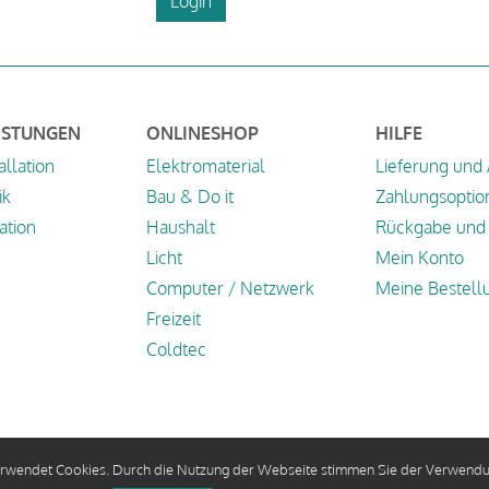
Login
ISTUNGEN
ONLINESHOP
HILFE
allation
Elektromaterial
Lieferung und
ik
Bau & Do it
Zahlungsoptio
tion
Haushalt
Rückgabe und 
Licht
Mein Konto
Computer / Netzwerk
Meine Bestell
Freizeit
Coldtec
rwendet Cookies. Durch die Nutzung der Webseite stimmen Sie der Verwendu