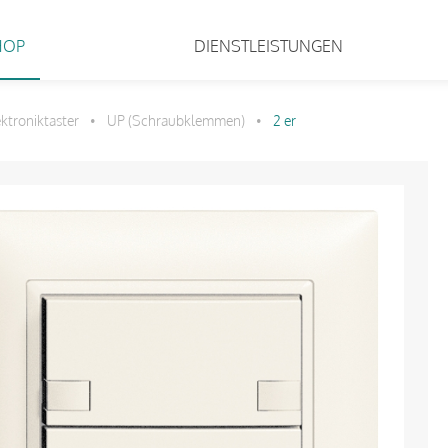
HOP
DIENSTLEISTUNGEN
ektroniktaster
UP (Schraubklemmen)
2 er
•
•