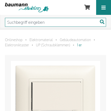
Onlineshop
Elektromaterial
Gebäudeautomation
•
•
•
Elektroniktaster
UP (Schraubklemmen)
1 er
•
•