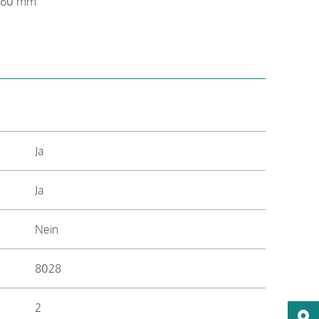
0×60 mm
Ja
Ja
Nein
8028
2