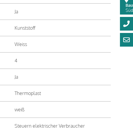
Bau
Süds
Ja
Kunststoff
Weiss
4
Ja
Thermoplast
weiß
Steuern elektrischer Verbraucher