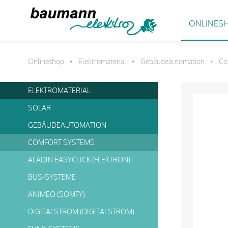
ONLINES
Onlineshop
Elektromaterial
Gebäudeautomation
Co
•
•
•
ELEKTROMATERIAL
SOLAR
GEBÄUDEAUTOMATION
COMFORT SYSTEMS
ALADIN EASYCLICK (FLEXTRON)
BUS-SYSTEME
ANIMEO (SOMFY)
DIGITALSTROM (DIGITALSTROM)