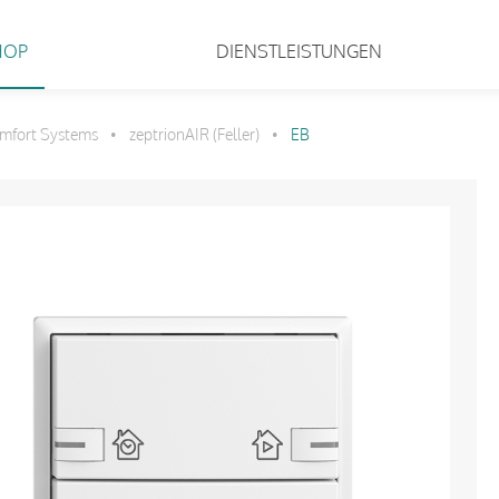
HOP
DIENSTLEISTUNGEN
mfort Systems
zeptrionAIR (Feller)
EB
•
•