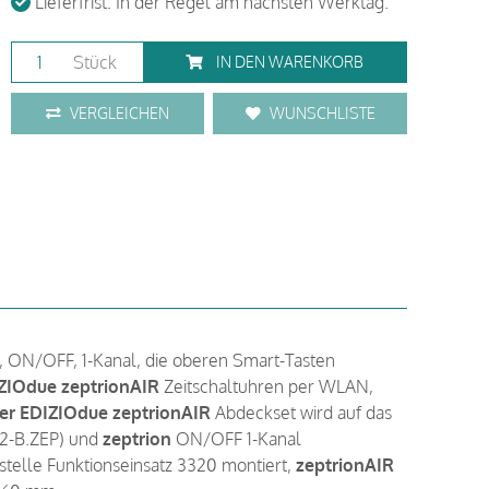
Lieferfrist: In der Regel am nächsten Werktag.
Stück
IN DEN WARENKORB
VERGLEICHEN
WUNSCHLISTE
, ON/OFF, 1-Kanal, die oberen Smart-Tasten
IZIOdue zeptrionAIR
Zeitschaltuhren per WLAN,
ler EDIZIOdue zeptrionAIR
Abdeckset wird auf das
2-B.ZEP) und
zeptrion
ON/OFF 1-Kanal
stelle Funktionseinsatz 3320 montiert,
zeptrionAIR