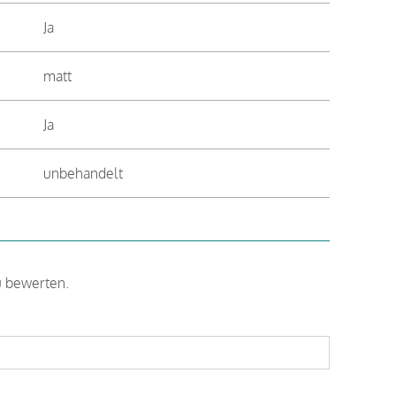
Ja
matt
Ja
unbehandelt
u bewerten.