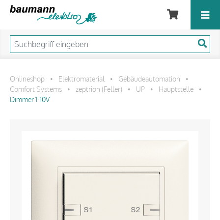
Onlineshop
Elektromaterial
Gebäudeautomation
•
•
•
Comfort Systems
zeptrion (Feller)
UP
Hauptstelle
•
•
•
•
Dimmer 1-10V