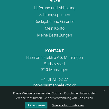
HILFE
Lieferung und Abholung
Zahlungsoptionen
Rückgabe und Garantie
Mein Konto
Meine Bestellungen
KONTAKT
Baumann Elektro AG, Münsingen
Südstrasse 1
3110 Münsingen
+41 31 721 62 27
info@baumannelektro.ch
x
Diese Webseite verwendet Cookies. Durch die Nutzung der
Webseite stimmen Sie der Verwendung von Cookies zu.
Akzeptieren
Weitere Informationen