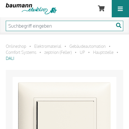
Onlineshop
Elektromaterial
Gebäudeautomation
•
•
•
Comfort Systems
zeptrion (Feller)
UP
Hauptstelle
•
•
•
•
DALI