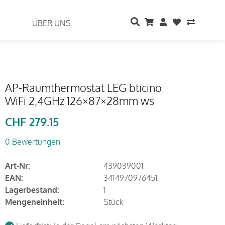
ÜBER UNS
AP-Raumthermostat LEG bticino
WiFi 2,4GHz 126×87×28mm ws
CHF
279.15
0 Bewertungen
Art-Nr:
439039001
EAN:
3414970976451
Lagerbestand:
1
Mengeneinheit:
Stück