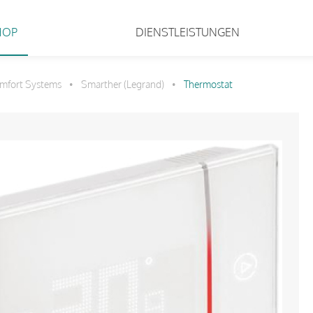
HOP
DIENSTLEISTUNGEN
mfort Systems
Smarther (Legrand)
Thermostat
•
•