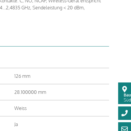
Kontakte: C, NO, NCAP, Wireless-Gerät entspricht
4...2,4835 GHz, Sendeleistung < 20 dBm,
126 mm
28.100000 mm
Bau
Süds
Weiss
Ja