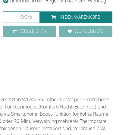
Lieferfrist: In der Regel am nächsten Werktag.
Stück
IN DEN WARENKORB
VERGLEICHEN
WUNSCHLISTE
 vernetzten WLAN-Raumthermostat per Smartphone
, Funktionmodus (Komfort/Nacht/Eco/Frost) und
ng via Smartphone, Boost-Funktion für kühle Räume
 60 oder 90 Min), Verwaltung mehrerer Thermostate
iedenen Häusern installiert sind, Verbrauch 2 W,