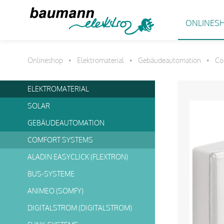
ONLINES
Onlineshop
Elektromaterial
Gebäudeautomation
Co
•
•
•
ELEKTROMATERIAL
SOLAR
GEBÄUDEAUTOMATION
COMFORT SYSTEMS
ALADIN EASYCLICK (FLEXTRON)
BUS-SYSTEME
ANIMEO (SOMFY)
DIGITALSTROM (DIGITALSTROM)