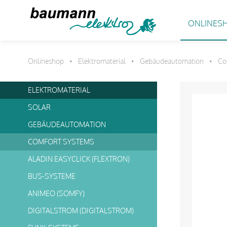
ONLINES
Onlineshop
Elektromaterial
Gebäudeautomation
Co
•
•
•
ELEKTROMATERIAL
SOLAR
GEBÄUDEAUTOMATION
COMFORT SYSTEMS
ALADIN EASYCLICK (FLEXTRON)
BUS-SYSTEME
ANIMEO (SOMFY)
DIGITALSTROM (DIGITALSTROM)