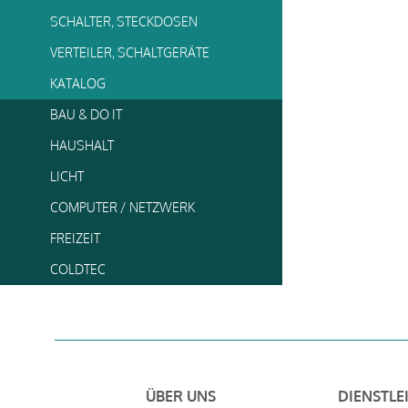
SCHALTER, STECKDOSEN
VERTEILER, SCHALTGERÄTE
KATALOG
BAU & DO IT
HAUSHALT
LICHT
COMPUTER / NETZWERK
FREIZEIT
COLDTEC
ÜBER UNS
DIENSTLE