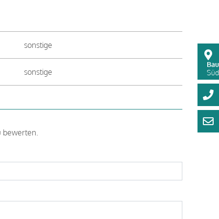
sonstige
Bau
sonstige
Süds
u bewerten.