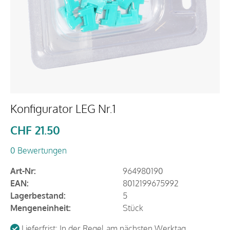
Konfigurator LEG Nr.1
CHF
21.50
0 Bewertungen
Art-Nr:
964980190
EAN:
8012199675992
Lagerbestand:
5
Mengeneinheit:
Stück
Lieferfrist: In der Regel am nächsten Werktag.