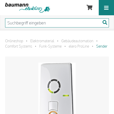
Onlineshop
Elektromaterial
Gebäudeautomation
•
•
•
Comfort Systems
Funk-Systeme
elero ProLine
Sender
•
•
•