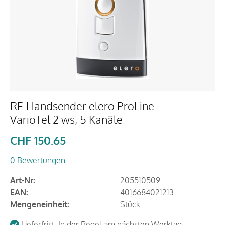
RF-Handsender elero ProLine
VarioTel 2 ws, 5 Kanäle
CHF
150.65
0 Bewertungen
Art-Nr:
205510509
EAN:
4016684021213
Mengeneinheit:
Stück
Lieferfrist: In der Regel am nächsten Werktag.