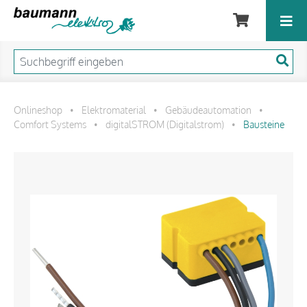
Onlineshop
Elektromaterial
Gebäudeautomation
•
•
•
Comfort Systems
digitalSTROM (Digitalstrom)
Bausteine
•
•