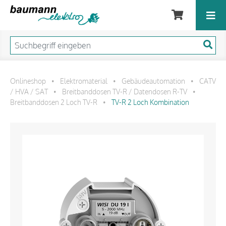
Onlineshop
Elektromaterial
Gebäudeautomation
CATV
•
•
•
/ HVA / SAT
Breitbanddosen TV-R / Datendosen R-TV
•
•
Breitbanddosen 2 Loch TV-R
TV-R 2 Loch Kombination
•