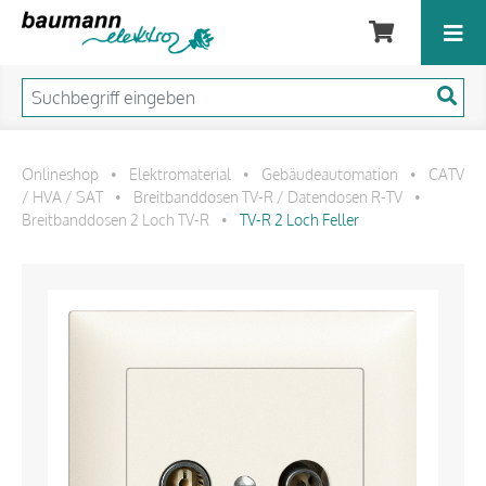
Onlineshop
Elektromaterial
Gebäudeautomation
CATV
•
•
•
/ HVA / SAT
Breitbanddosen TV-R / Datendosen R-TV
•
•
Breitbanddosen 2 Loch TV-R
TV-R 2 Loch Feller
•