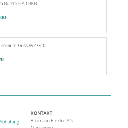
m.Bürste HA f.BKB
.00
uminium-Guss WZ Gr.0
90
KONTAKT
Baumann Elektro AG,
 Abholung
Münsingen