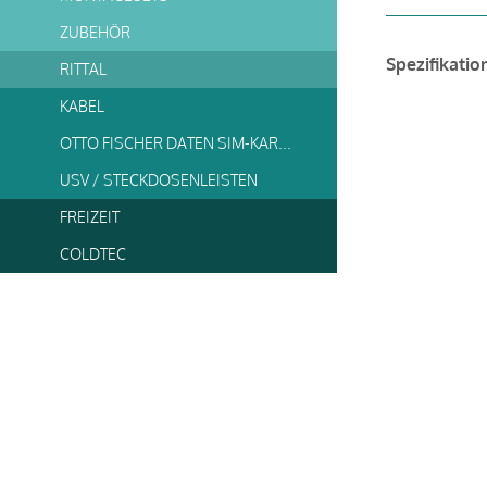
ZUBEHÖR
Spezifikatio
RITTAL
KABEL
OTTO FISCHER DATEN SIM-KARTE
USV / STECKDOSENLEISTEN
FREIZEIT
COLDTEC