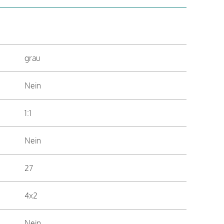
grau
Nein
1:1
Nein
27
4x2
Nein