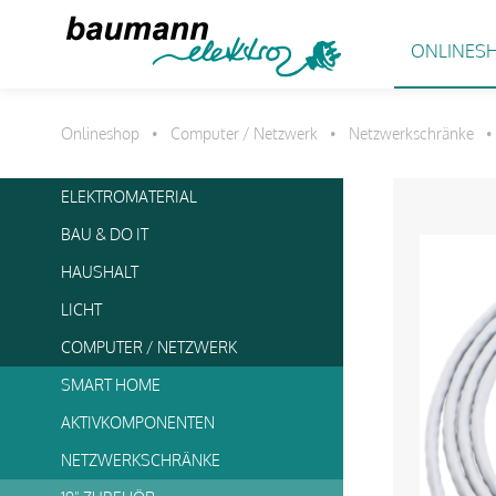
ONLINES
Onlineshop
Computer / Netzwerk
Netzwerkschränke
•
•
•
ELEKTROMATERIAL
BAU & DO IT
HAUSHALT
LICHT
COMPUTER / NETZWERK
SMART HOME
AKTIVKOMPONENTEN
NETZWERKSCHRÄNKE