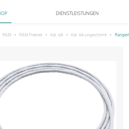
HOP
DIENSTLEISTUNGEN
R&M
R&M Freenet
Kat. 6A
Kat. 6A ungeschirmt
Rangier
•
•
•
•