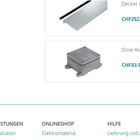
Deckel 
CHF
252
Dose Al
CHF
83.
ISTUNGEN
ONLINESHOP
HILFE
allation
Elektromaterial
Lieferung und