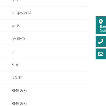
aufgesteckt
weiß
Bau
Süds
6A (IEC)
Ja
3 m
U/UTP
RJ45 8(8)
RJ45 8(8)