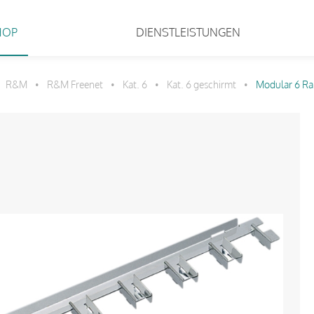
HOP
DIENSTLEISTUNGEN
R&M
R&M Freenet
Kat. 6
Kat. 6 geschirmt
Modular 6 Ra
•
•
•
•