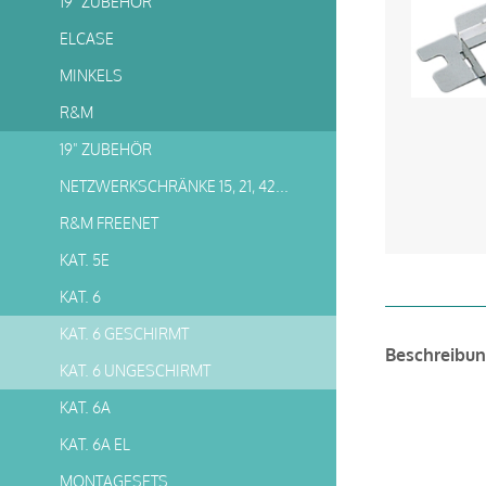
19" ZUBEHÖR
ELCASE
MINKELS
R&M
19" ZUBEHÖR
NETZWERKSCHRÄNKE 15, 21, 42HE
R&M FREENET
KAT. 5E
KAT. 6
KAT. 6 GESCHIRMT
Beschreibu
KAT. 6 UNGESCHIRMT
KAT. 6A
KAT. 6A EL
MONTAGESETS