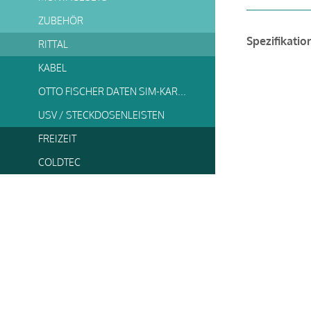
ZUBEHÖR
Spezifikatio
RITTAL
KABEL
OTTO FISCHER DATEN SIM-KARTE
USV / STECKDOSENLEISTEN
FREIZEIT
COLDTEC