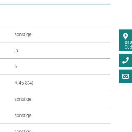
sonstige
Bau
Süds
Ja
6
RJ45 8(4)
sonstige
sonstige
sonstige