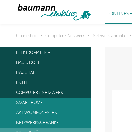
ONLINES
Onlineshop
Computer / Netzwerk
Netzwerkschränke
•
•
•
ELEKTROMATERIAL
BAU & DO IT
HAUSHALT
LICHT
COMPUTER / NETZWERK
SMART HOME
AKTIVKOMPONENTEN
NETZWERKSCHRÄNKE