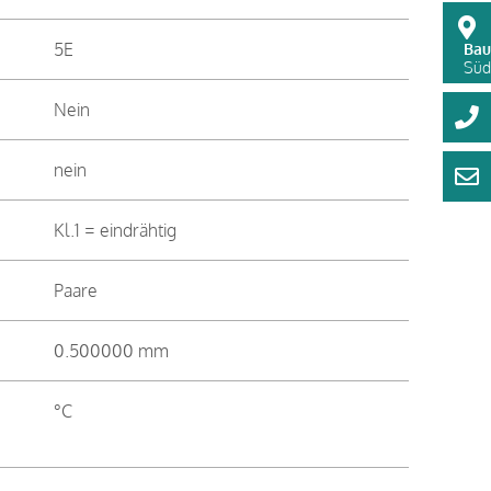
5E
Bau
Süds
Nein
nein
Kl.1 = eindrähtig
Paare
0.500000 mm
°C