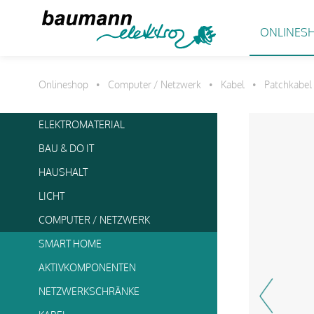
ONLINES
Onlineshop
Computer / Netzwerk
Kabel
Patchkabel
•
•
•
ELEKTROMATERIAL
BAU & DO IT
HAUSHALT
LICHT
COMPUTER / NETZWERK
SMART HOME
AKTIVKOMPONENTEN
NETZWERKSCHRÄNKE