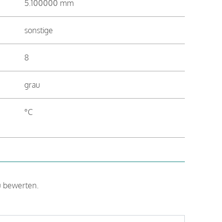
5.100000 mm
sonstige
8
grau
°C
u bewerten.