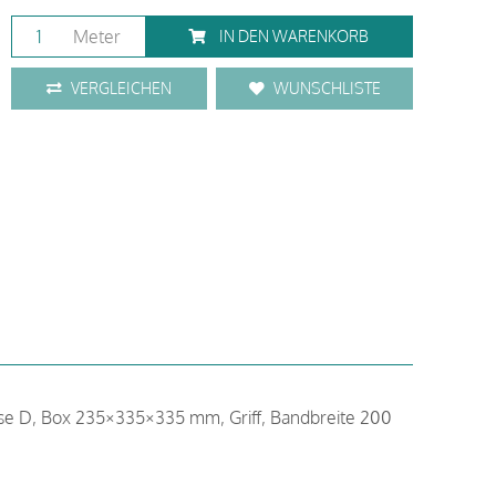
Meter
IN DEN WARENKORB
VERGLEICHEN
WUNSCHLISTE
se D, Box 235×335×335 mm, Griff, Bandbreite 200