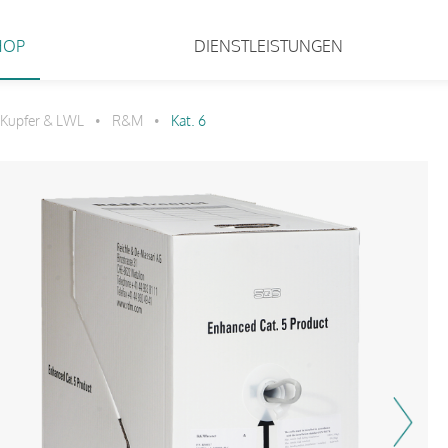
HOP
DIENSTLEISTUNGEN
 Kupfer & LWL
R&M
Kat. 6
•
•