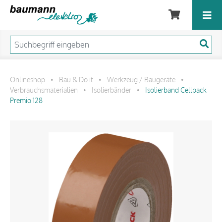
Onlineshop
Bau & Do it
Werkzeug / Baugeräte
•
•
•
Verbrauchsmaterialien
Isolierbänder
Isolierband Cellpack
•
•
Premio 128