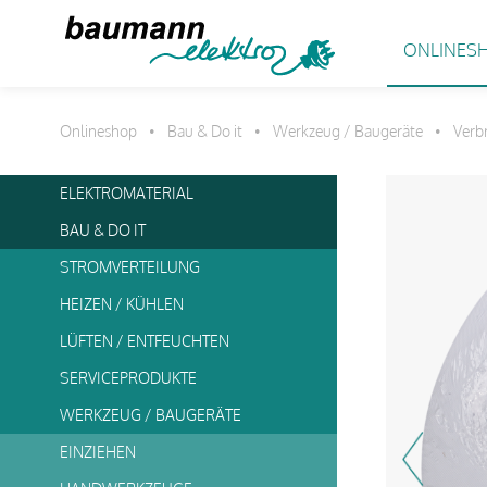
ONLINES
Onlineshop
Bau & Do it
Werkzeug / Baugeräte
Verb
•
•
•
ELEKTROMATERIAL
BAU & DO IT
STROMVERTEILUNG
HEIZEN / KÜHLEN
LÜFTEN / ENTFEUCHTEN
SERVICEPRODUKTE
WERKZEUG / BAUGERÄTE
EINZIEHEN