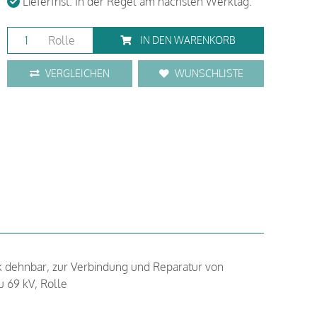
Lieferfrist: In der Regel am nächsten Werktag.
Rolle
IN DEN WARENKORB
VERGLEICHEN
WUNSCHLISTE
rk dehnbar, zur Verbindung und Reparatur von
u 69 kV, Rolle