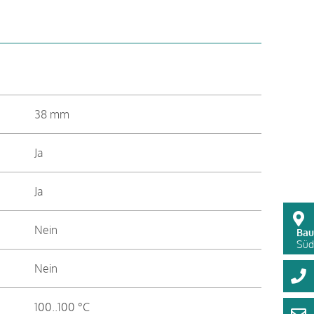
38 mm
Ja
Ja
Nein
Bau
Süds
Nein
100..100 °C