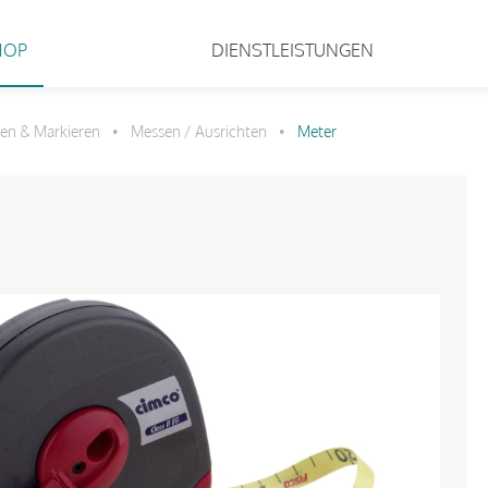
HOP
DIENSTLEISTUNGEN
en & Markieren
Messen / Ausrichten
Meter
•
•