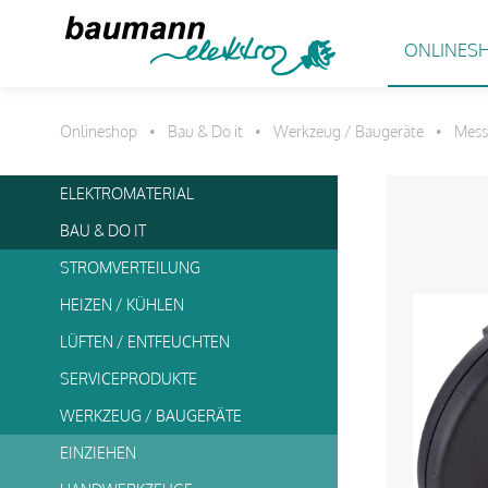
ONLINES
Onlineshop
Bau & Do it
Werkzeug / Baugeräte
Mess
•
•
•
ELEKTROMATERIAL
BAU & DO IT
STROMVERTEILUNG
HEIZEN / KÜHLEN
LÜFTEN / ENTFEUCHTEN
SERVICEPRODUKTE
WERKZEUG / BAUGERÄTE
EINZIEHEN