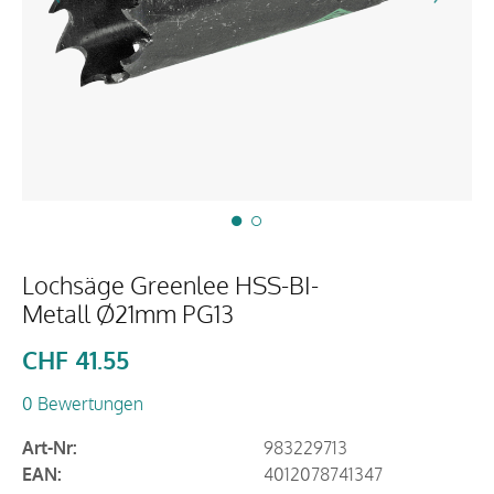
Lochsäge Greenlee HSS-BI-
Metall Ø21mm PG13
CHF
41.55
0 Bewertungen
Art-Nr:
983229713
EAN:
4012078741347