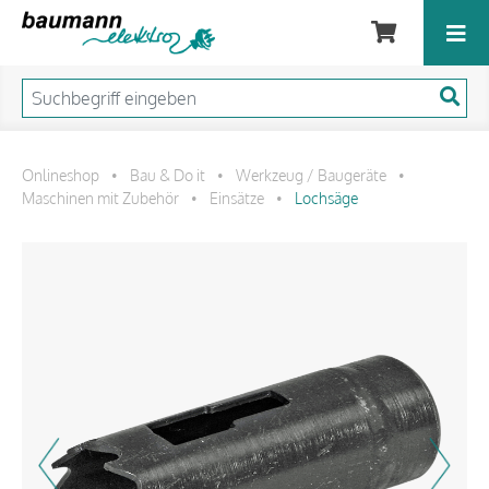
Onlineshop
Bau & Do it
Werkzeug / Baugeräte
•
•
•
Maschinen mit Zubehör
Einsätze
Lochsäge
•
•