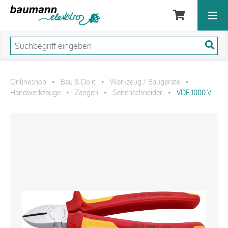
Onlineshop
Bau & Do it
Werkzeug / Baugeräte
•
•
•
Handwerkzeuge
Zangen
Seitenschneider
VDE 1000 V
•
•
•