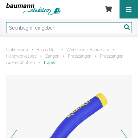
Onlineshop
Bau & Do it
Werkzeug / Baugeräte
•
•
•
Handwerkzeuge
Zangen
Presszangen
Presszangen
•
•
•
Aderendhülsen
Trapez
•