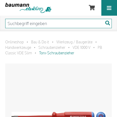
Onlineshop
Bau & Do it
Werkzeug / Baugeräte
•
•
•
Handwerkzeuge
Schraubenzieher
VDE 1000 V
PB
•
•
•
Classic VDE Slim
Torx-Schraubenzieher
•