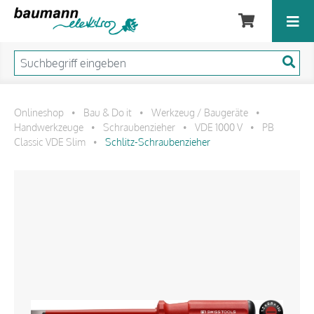
Onlineshop
Bau & Do it
Werkzeug / Baugeräte
•
•
•
Handwerkzeuge
Schraubenzieher
VDE 1000 V
PB
•
•
•
Classic VDE Slim
Schlitz-Schraubenzieher
•