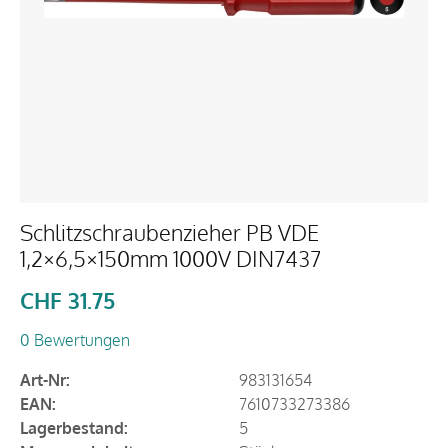
Schlitzschraubenzieher PB VDE
1,2×6,5×150mm 1000V DIN7437
CHF
31.75
0 Bewertungen
Art-Nr:
983131654
EAN:
7610733273386
Lagerbestand:
5