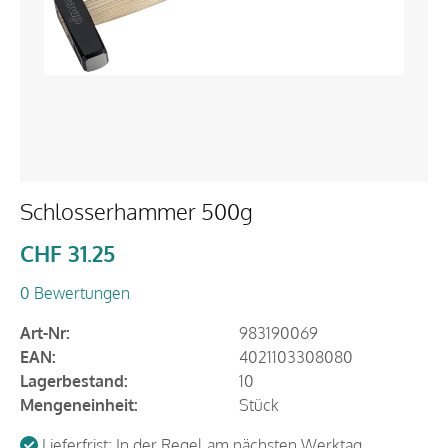
Schlosserhammer 500g
CHF
31.25
0 Bewertungen
Art-Nr:
983190069
EAN:
4021103308080
Lagerbestand:
10
Mengeneinheit:
Stück
Lieferfrist: In der Regel am nächsten Werktag.