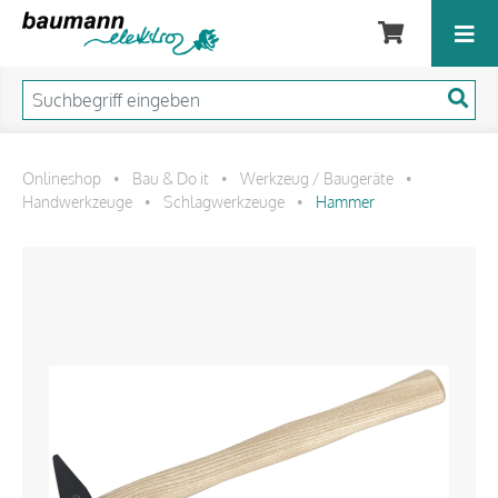
Onlineshop
Bau & Do it
Werkzeug / Baugeräte
•
•
•
Handwerkzeuge
Schlagwerkzeuge
Hammer
•
•